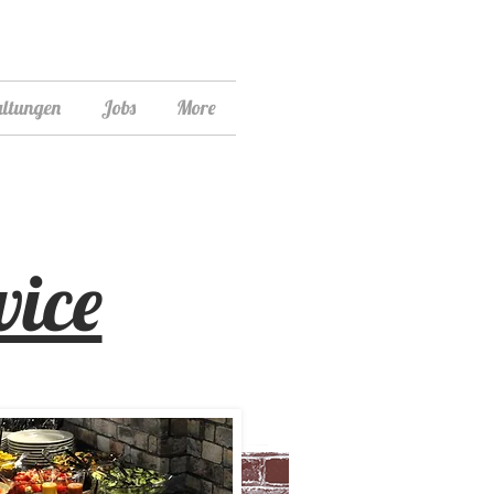
altungen
Jobs
More
vice