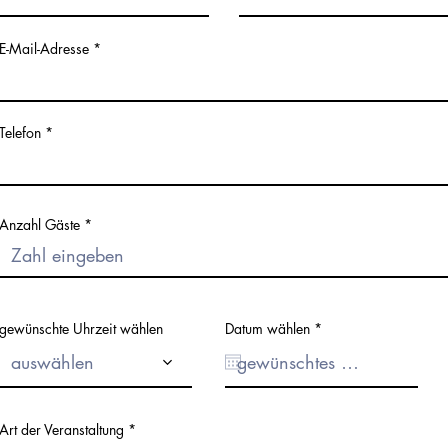
E-Mail-Adresse
Telefon
Anzahl Gäste
r
gewünschte Uhrzeit wählen
Datum wählen
*
e
q
auswählen
u
i
r
e
d
Art der Veranstaltung